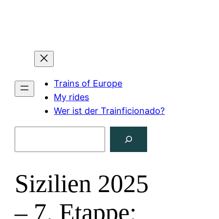
Zum
Inhalt
springen
Trains of Europe
My rides
Wer ist der Trainficionado?
Suchen
Sizilien 2025
– 7. Etappe: