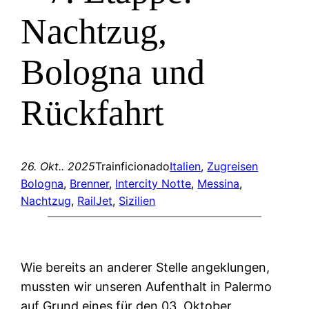
Nachtzug,
Bologna und
Rückfahrt
26. Okt.. 2025
Trainficionado
Italien
, 
Zugreisen
Bologna
, 
Brenner
, 
Intercity Notte
, 
Messina
, 
Nachtzug
, 
RailJet
, 
Sizilien
Wie bereits an anderer Stelle angeklungen,
mussten wir unseren Aufenthalt in Palermo
auf Grund eines für den 03. Oktober