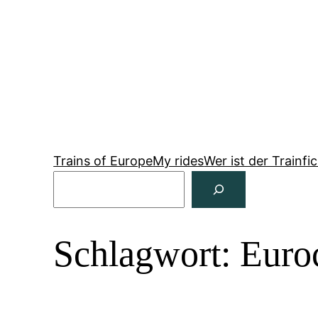
Zum
Inhalt
springen
Trains of Europe
My rides
Wer ist der Trainfi
Suchen
Schlagwort:
Euro